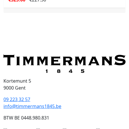
prijs
prijs
was:
is:
€325.00.
€227.50.
Kortemunt 5
9000 Gent
09 223 32 57
info@timmermans1845.be
BTW BE 0448.980.831