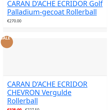
CARAN D’ACHE ECRIDOR Golf
Palladium-gecoat Rollerball
€
270.00
SALE
CARAN D’ACHE ECRIDOR
CHEVRON Vergulde
Rollerball
Oorspronkelijke
Huidige
€
325.00
€
227.50