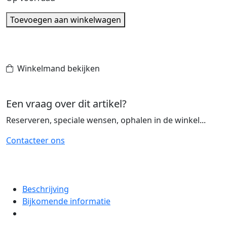
CROSS
Toevoegen aan winkelwagen
ATX
Geborstelde
Zwarte
Rollerball
Winkelmand bekijken
aantal
Een vraag over dit artikel?
Reserveren, speciale wensen, ophalen in de winkel...
Contacteer ons
Beschrijving
Bijkomende informatie