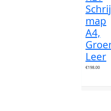
Schrij
map
A4,
Groe
Leer
€
198.00