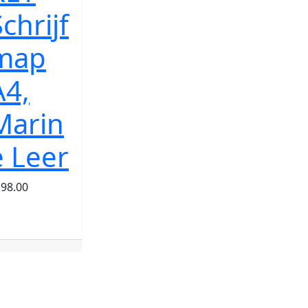
chrijf
map
A4,
Marin
e Leer
198.00