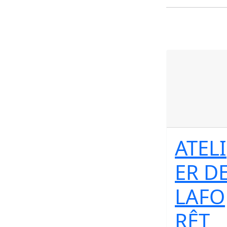
ATELI
ER D
LAFO
RÊT