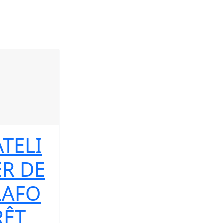
ATELI
ER DE
LAFO
RÊT