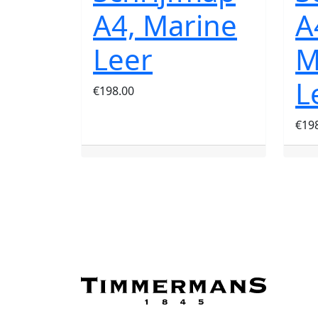
A4, Marine
A
Leer
M
L
€
198.00
€
19