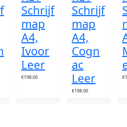
f
Schrijf
Schrijf
S
map
map
A4,
A4,
n
Ivoor
Cogn
Leer
ac
Leer
€
198.00
€
€
198.00