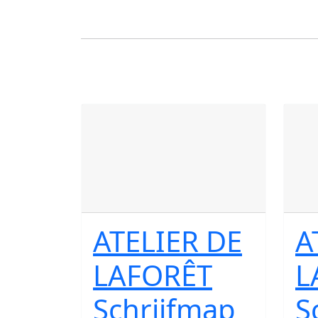
ATELIER DE
A
LAFORÊT
L
Schrijfmap
S