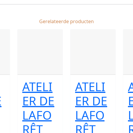
Gerelateerde producten
ATELI
ATELI
E
ER DE
ER DE
LAFO
LAFO
RÊT
RÊT