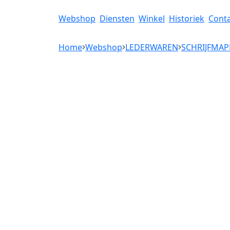
Webshop
Diensten
Winkel
Historiek
Cont
Home
Webshop
LEDERWAREN
SCHRIJFMA