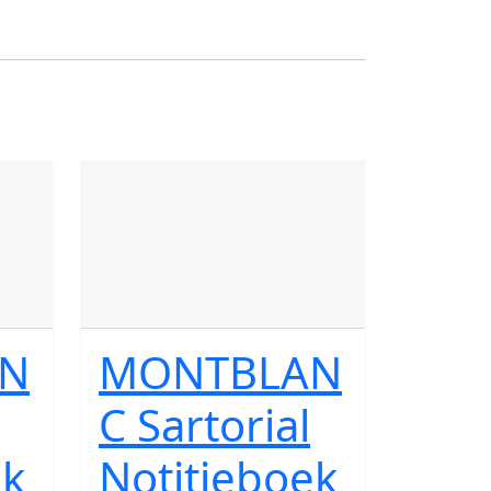
N
MONTBLAN
C Sartorial
ek
Notitieboek