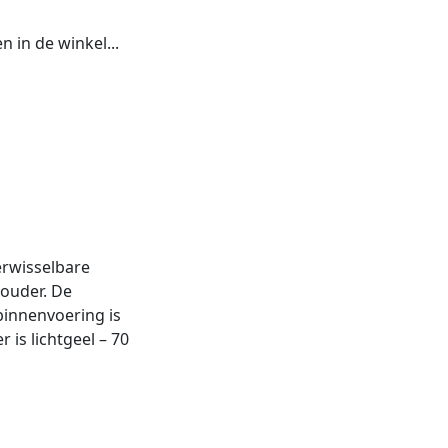
 in de winkel...
erwisselbare
houder. De
binnenvoering is
 is lichtgeel – 70