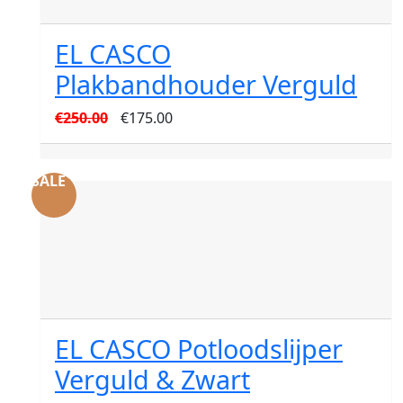
EL CASCO
Plakbandhouder Verguld
Oorspronkelijke
Huidige
€
250.00
€
175.00
prijs
prijs
was:
is:
SALE
€250.00.
€175.00.
EL CASCO Potloodslijper
Verguld & Zwart