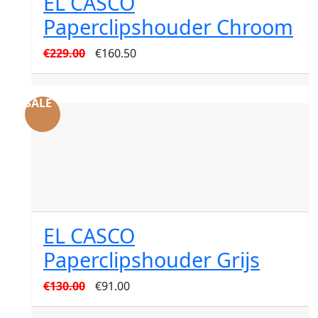
EL CASCO
Paperclipshouder Chroom
Oorspronkelijke
Huidige
€
229.00
€
160.50
prijs
prijs
was:
is:
SALE
€229.00.
€160.50.
EL CASCO
Paperclipshouder Grijs
Oorspronkelijke
Huidige
€
130.00
€
91.00
prijs
prijs