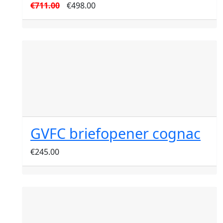
Oorspronkelijke
Huidige
€
711.00
€
498.00
prijs
prijs
was:
is:
€711.00.
€498.00.
GVFC briefopener cognac
€
245.00