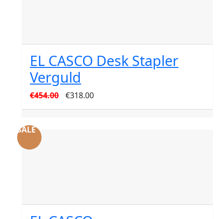
EL CASCO Desk Stapler
Verguld
Oorspronkelijke
Huidige
€
454.00
€
318.00
prijs
prijs
was:
is:
SALE
€454.00.
€318.00.