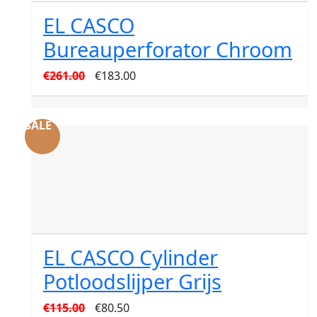
EL CASCO
Bureauperforator Chroom
Oorspronkelijke
Huidige
€
261.00
€
183.00
prijs
prijs
was:
is:
SALE
€261.00.
€183.00.
EL CASCO Cylinder
Potloodslijper Grijs
Oorspronkelijke
Huidige
€
115.00
€
80.50