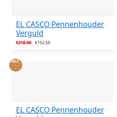
EL CASCO Pennenhouder
Verguld
Oorspronkelijke
Huidige
€
218.00
€
152.50
prijs
prijs
was:
is:
SALE
€218.00.
€152.50.
EL CASCO Pennenhouder