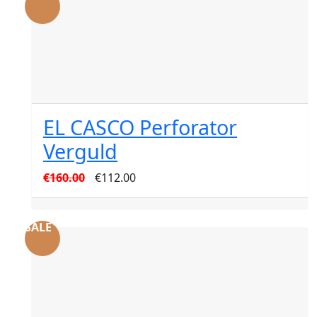
EL CASCO Perforator
Verguld
Oorspronkelijke
Huidige
€
160.00
€
112.00
prijs
prijs
was:
is:
SALE
€160.00.
€112.00.