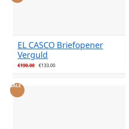
EL CASCO Briefopener
Verguld
Oorspronkelijke
Huidige
€
190.00
€
133.00
prijs
prijs
was:
is:
SALE
€190.00.
€133.00.