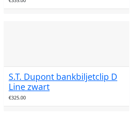
€
335.00
S.T. Dupont bankbiljetclip D
Line zwart
€
325.00